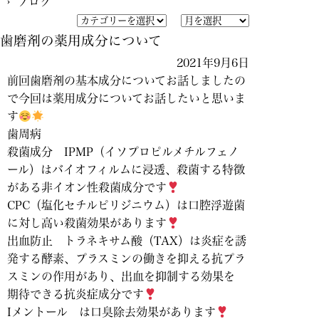
› ブログ
歯磨剤の薬用成分について
2021年9月6日
前回歯磨剤の基本成分についてお話しましたの
で今回は薬用成分についてお話したいと思いま
す
歯周病
殺菌成分 IPMP（イソプロピルメチルフェノ
ール）はバイオフィルムに浸透、殺菌する特徴
がある非イオン性殺菌成分です
CPC（塩化セチルピリジニウム）は口腔浮遊菌
に対し高い殺菌効果があります
出血防止 トラネキサム酸（TAX）は炎症を誘
発する酵素、プラスミンの働きを抑える抗プラ
スミンの作用があり、出血を抑制する効果を
期待できる抗炎症成分です
Iメントール は口臭除去効果があります