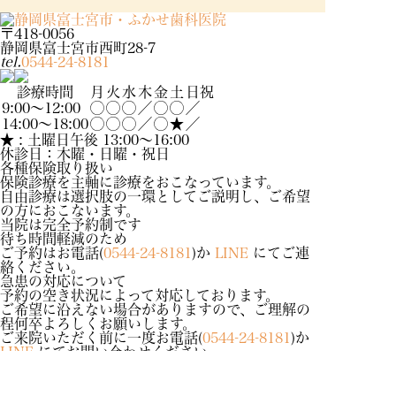
〒418-0056
静岡県富士宮市西町28-7
tel.
0544-24-8181
診療時間
月
火
水
木
金
土
日祝
9:00～12:00
◯
◯
◯
／
◯
◯
／
14:00～18:00
◯
◯
◯
／
◯
★
／
★ : 土曜日午後 13:00〜16:00
休診日：木曜・日曜・祝日
各種保険取り扱い
保険診療を主軸に診療をおこなっています。
自由診療は選択肢の一環としてご説明し、ご希望
の方におこないます。
当院は完全予約制です
待ち時間軽減のため
ご予約はお電話(
0544-24-8181
)か
LINE
にてご連
絡ください。
急患の対応について
予約の空き状況によって対応しております。
ご希望に沿えない場合がありますので、ご理解の
程何卒よろしくお願いします。
ご来院いただく前に一度お電話(
0544-24-8181
)か
LINE
にてお問い合わせください。