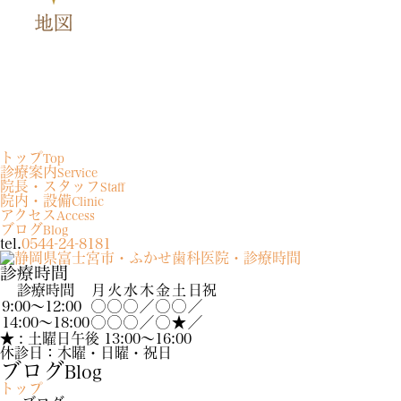
トップ
Top
診療案内
Service
院長・スタッフ
Staff
院内・設備
Clinic
アクセス
Access
ブログ
Blog
tel.
0544-24-8181
診療時間
診療時間
月
火
水
木
金
土
日祝
9:00～12:00
◯
◯
◯
／
◯
◯
／
14:00～18:00
◯
◯
◯
／
◯
★
／
★ : 土曜日午後 13:00〜16:00
休診日：木曜・日曜・祝日
ブログ
Blog
トップ