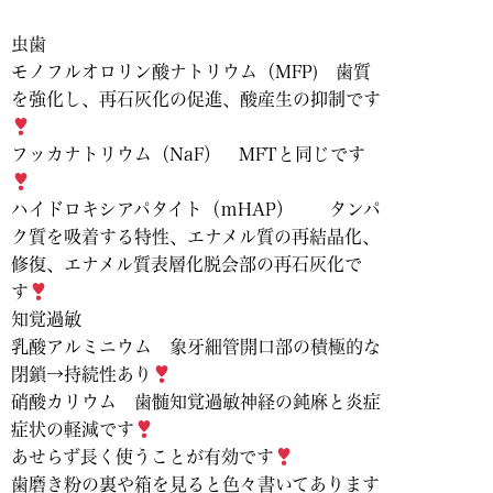
虫歯
モノフルオロリン酸ナトリウム（MFP) 歯質
を強化し、再石灰化の促進、酸産生の抑制です
フッカナトリウム（NaF） MFTと同じです
ハイドロキシアパタイト（ｍHAP） タンパ
ク質を吸着する特性、エナメル質の再結晶化、
修復、エナメル質表層化脱会部の再石灰化で
す
知覚過敏
乳酸アルミニウム 象牙細管開口部の積極的な
閉鎖→持続性あり
硝酸カリウム 歯髄知覚過敏神経の鈍麻と炎症
症状の軽減です
あせらず長く使うことが有効です
歯磨き粉の裏や箱を見ると色々書いてあります