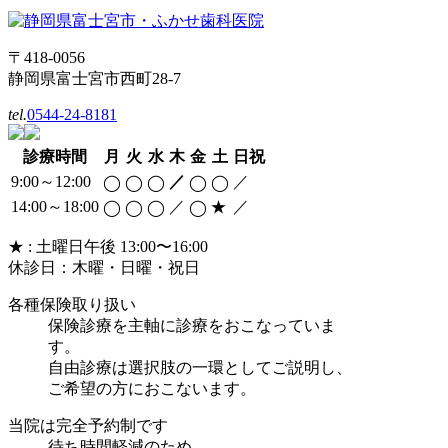
〒418-0056
静岡県富士宮市西町28-7
tel.
0544-24-8181
診療時間
月
火
水
木
金
土
日祝
9:00～12:00
／
／
◯
◯
◯
◯
◯
14:00～18:00
／
／
◯
◯
◯
◯
★
★ : 土曜日午後 13:00〜16:00
休診日：木曜・日曜・祝日
各種保険取り扱い
保険診療を主軸に診療をおこなっていま
す。
自由診療は選択肢の一環としてご説明し、
ご希望の方におこないます。
当院は完全予約制です
待ち時間軽減のため