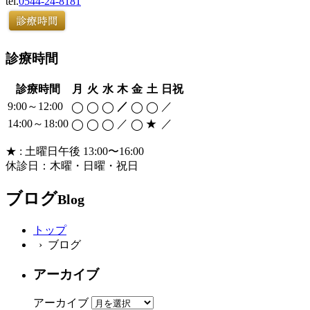
tel.
0544-24-8181
診療時間
診療時間
月
火
水
木
金
土
日祝
9:00～12:00
／
／
◯
◯
◯
◯
◯
14:00～18:00
／
／
◯
◯
◯
◯
★
★ : 土曜日午後 13:00〜16:00
休診日：木曜・日曜・祝日
ブログ
Blog
トップ
› ブログ
アーカイブ
アーカイブ